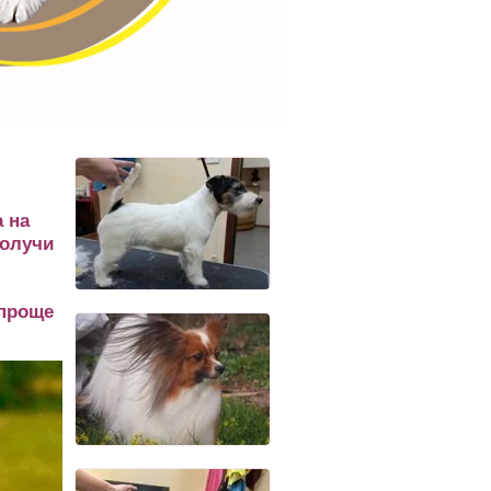
 на
олучи
 проще